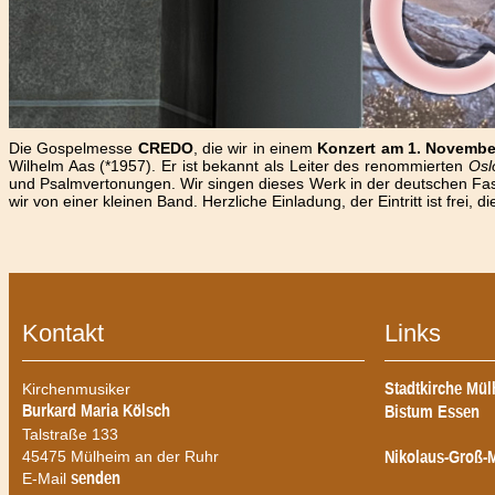
Die Gospelmesse
CREDO
, die wir in einem
Konzert am 1. Novembe
Wilhelm Aas (*1957). Er ist bekannt als Leiter des renommierten
Osl
und Psalmvertonungen. Wir singen dieses Werk in der deutschen Fas
wir von einer kleinen Band. Herzliche Einladung, der Eintritt ist frei,
Kontakt
Links
Kirchenmusiker
Stadtkirche Mü
Burkard Maria Kölsch
Bistum Essen
Talstraße 133
45475 Mülheim an der Ruhr
Nikolaus-Groß-
E-Mail
senden