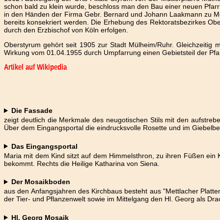
schon bald zu klein wurde, beschloss man den Bau einer neuen Pfarr
in den Händen der Firma Gebr. Bernard und Johann Laakmann zu Meh
bereits konsekriert werden. Die Erhebung des Rektoratsbezirkes Ob
durch den Erzbischof von Köln erfolgen.
Oberstyrum gehört seit 1905 zur Stadt Mülheim/Ruhr. Gleichzeitig m
Wirkung vom 01.04.1955 durch Umpfarrung einen Gebietsteil der Pfa
Artikel auf Wikipedia
Die Fassade
zeigt deutlich die Merkmale des neugotischen Stils mit den aufstre
Über dem Eingangsportal die eindrucksvolle Rosette und im Giebelber
Das Eingangsportal
Maria mit dem Kind sitzt auf dem Himmelsthron, zu ihren Füßen ein 
bekommt. Rechts die Heilige Katharina von Siena.
Der Mosaikboden
aus den Anfangsjahren des Kirchbaus besteht aus "Mettlacher Platten
der Tier- und Pflanzenwelt sowie im Mittelgang den Hl. Georg als Dra
Hl. Georg Mosaik