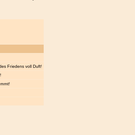
es Friedens voll Duft!
!
ommt!