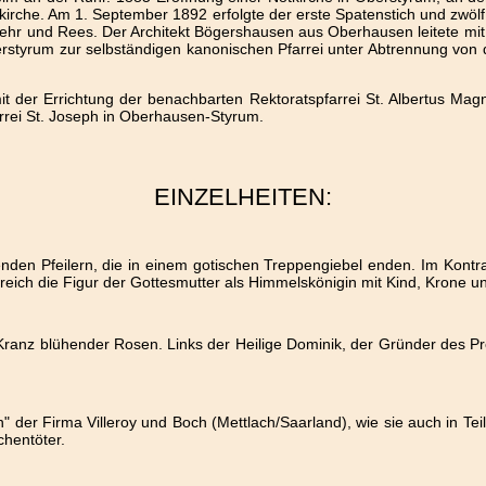
kirche. Am 1. September 1892 erfolgte der erste Spatenstich und zwölf
r und Rees. Der Architekt Bögershausen aus Oberhausen leitete mit e
erstyrum zur selbständigen kanonischen Pfarrei unter Abtrennung von
it der Errichtung der benachbarten Rektoratspfarrei St. Albertus Magn
rrei St. Joseph in Oberhausen-Styrum.
EINZELHEITEN:
benden Pfeilern, die in einem gotischen Treppengiebel enden. Im Kont
eich die Figur der Gottesmutter als Himmelskönigin mit Kind, Krone u
Kranz blühender Rosen. Links der Heilige Dominik, der Gründer des P
" der Firma Villeroy und Boch (Mettlach/Saarland), wie sie auch in Tei
chentöter.