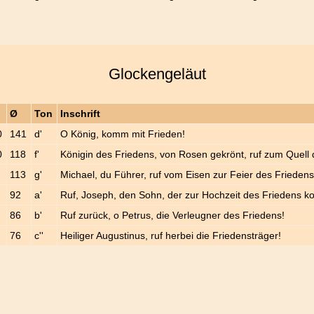
Glockengeläut
Ø
Ton
Inschrift
0
141
d'
O König, komm mit Frieden!
0
118
f'
Königin des Friedens, von Rosen gekrönt, ruf zum Quell d
113
g'
Michael, du Führer, ruf vom Eisen zur Feier des Friedens
92
a'
Ruf, Joseph, den Sohn, der zur Hochzeit des Friedens k
86
b'
Ruf zurück, o Petrus, die Verleugner des Friedens!
76
c''
Heiliger Augustinus, ruf herbei die Friedensträger!