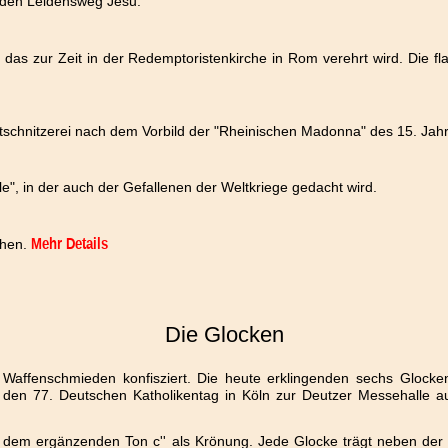
 den Leidensweg Jesu.
 das zur Zeit in der Redemptoristenkirche in Rom verehrt wird. Die f
tschnitzerei nach dem Vorbild der "Rheinischen Madonna" des 15. Jah
e", in der auch der Gefallenen der Weltkriege gedacht wird.
chen.
Mehr Details
Die Glocken
e Waffenschmieden konfisziert. Die heute erklingenden sechs Glo
en 77. Deutschen Katholikentag in Köln zur Deutzer Messehalle au
m ergänzenden Ton c'' als Krönung. Jede Glocke trägt neben der Insch