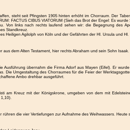
ffen, steht seit Pfingsten 1905 hinten erhöht im Chorraum. Der Taber
ORUM: FACTUS CIBUS VIATORUM (Sieh das Brot der Engel: Es wurde S
su. Von links nach rechts laufend sehen wir: die Begegnung des A
nes Standkreuz.
des Heiligen Agilolph von Köln und der Gefährten der Hl. Ursula und Hl
der aus dem Alten Testament, hier rechts Abraham und sein Sohn Isaak.
Die Ausführung übernahm die Firma Adorf aus Mayen (Eifel). Er wurde 
icitas. Die Umgestaltung des Chorraumes für die Feier der Werktagsgott
haffene Ambo drehbar ausgeführt.
 Christi am Kreuz mit der Königskrone, umgeben von dem mit Edelste
 1,10).
er rühren die vier Vertiefungen zur Aufnahme des Weihwassers. Heute 