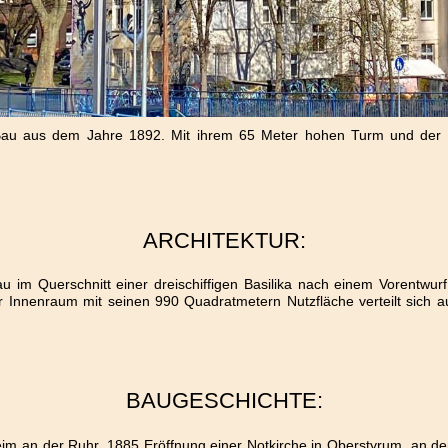
r Bau aus dem Jahre 1892. Mit ihrem 65 Meter hohen Turm und der
ARCHITEKTUR:
 im Querschnitt einer dreischiffigen Basilika nach einem Vorentwur
Innenraum mit seinen 990 Quadratmetern Nutzfläche verteilt sich a
BAUGESCHICHTE:
eim an der Ruhr. 1885 Eröffnung einer Notkirche in Oberstyrum, an de