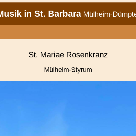
usik in St. Barbara
Mülheim-Dümpt
St. Mariae Rosenkranz
Mülheim-Styrum