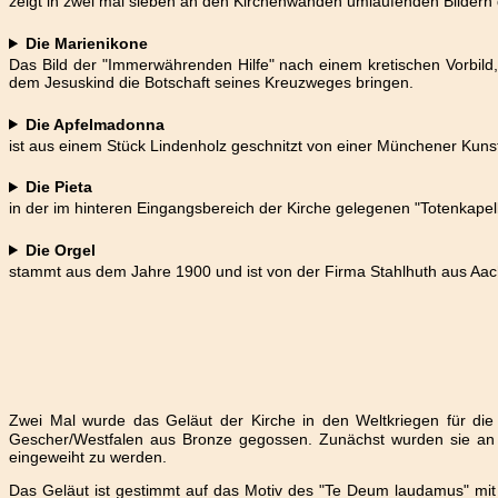
zeigt in zwei mal sieben an den Kirchenwänden umlaufenden Bildern
Die Marienikone
Das Bild der "Immerwährenden Hilfe" nach einem kretischen Vorbild,
dem Jesuskind die Botschaft seines Kreuzweges bringen.
Die Apfelmadonna
ist aus einem Stück Lindenholz geschnitzt von einer Münchener Kuns
Die Pieta
in der im hinteren Eingangsbereich der Kirche gelegenen "Totenkapell
Die Orgel
stammt aus dem Jahre 1900 und ist von der Firma Stahlhuth aus Aa
Zwei Mal wurde das Geläut der Kirche in den Weltkriegen für di
Gescher/Westfalen aus Bronze gegossen. Zunächst wurden sie an d
eingeweiht zu werden.
Das Geläut ist gestimmt auf das Motiv des "Te Deum laudamus" mit de