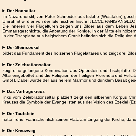
Der Hochaltar
im Nazarenerstil, von Peter Schneider aus Eslohe (Westfalen) gescha
Umrahmt wird er von der lateinischen Inschrift ECCE PANIS ANGEL
Die inneren vier Flügeltüren zeigen uns Bilder aus dem Leben Je
Emmausgeschichte, die Anbetung der Könige. In der Mitte ein hölzer
In der Tischplatte aus belgischem Granit befinden sich die Reliquien 
Der Steinsockel
bildet das Fundament des hölzernen Flügelaltares und zeigt drei Bil
Der Zelebrationsaltar
zeigt eine gelungene Kombination aus Opferstein und Tischplatte. 
Altar eingebettet sind die Reliquien der Heiligen Florendia und Fel
GmbH. Dabei wurde der aus hellem Marmor und dunklem Basalt gesc
Das Vortragekreuz
links vom Zelebrationsaltar platziert zeigt den silbernen Korpus
Kreuzes die Symbole der Evangelisten aus der Vision des Ezekiel (Ez
Der Taufstein
hatte früher wahrscheinlich seinen Platz am Eingang der Kirche, dah
Der Kreuzweg