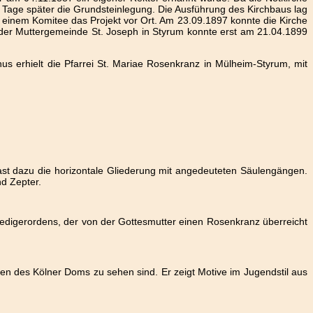
 Tage später die Grundsteinlegung. Die Ausführung des Kirchbaus lag
inem Komitee das Projekt vor Ort. Am 23.09.1897 konnte die Kirche
 der Muttergemeinde St. Joseph in Styrum konnte erst am 21.04.1899
us erhielt die Pfarrei St. Mariae Rosenkranz in Mülheim-Styrum, mit
rast dazu die horizontale Gliederung mit angedeuteten Säulengängen.
nd Zepter.
redigerordens, der von der Gottesmutter einen Rosenkranz überreicht
len des Kölner Doms zu sehen sind. Er zeigt Motive im Jugendstil aus